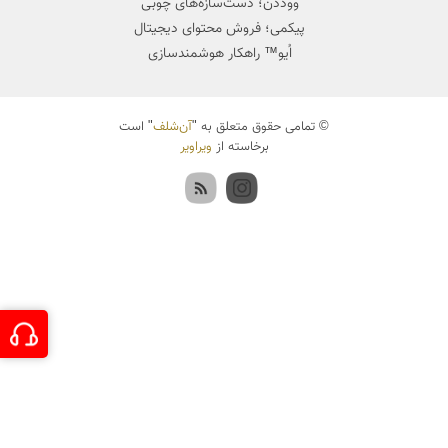
ووددن؛ دست‌سازه‌های چوبی
پیکمی؛ فروش محتوای دیجیتال
اُیو™ راهکار هوشمندسازی
© تمامی حقوق متعلق به "
آن‌شلف
" است
برخاسته از
ویراویر